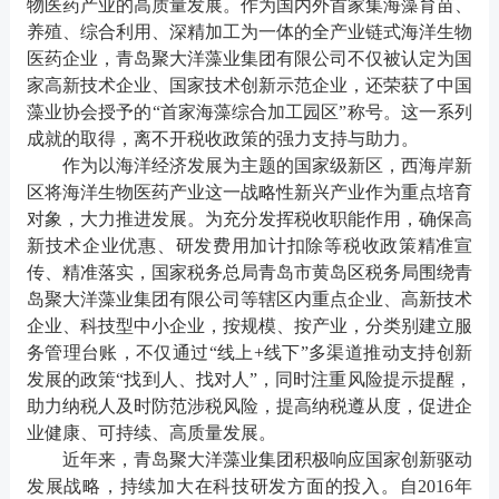
物医药产业的高质量发展。作为国内外首家集海藻育苗、
养殖、综合利用、深精加工为一体的全产业链式海洋生物
医药企业，青岛聚大洋藻业集团有限公司不仅被认定为国
家高新技术企业、国家技术创新示范企业，还荣获了中国
藻业协会授予的“首家海藻综合加工园区”称号。这一系列
成就的取得，离不开税收政策的强力支持与助力。
作为以海洋经济发展为主题的国家级新区，西海岸新
区将海洋生物医药产业这一战略性新兴产业作为重点培育
对象，大力推进发展。为充分发挥税收职能作用，确保高
新技术企业优惠、研发费用加计扣除等税收政策精准宣
传、精准落实，国家税务总局青岛市黄岛区税务局围绕青
岛聚大洋藻业集团有限公司等辖区内重点企业、高新技术
企业、科技型中小企业，按规模、按产业，分类别建立服
务管理台账，不仅通过“线上+线下”多渠道推动支持创新
发展的政策“找到人、找对人”，同时注重风险提示提醒，
助力纳税人及时防范涉税风险，提高纳税遵从度，促进企
业健康、可持续、高质量发展。
近年来，青岛聚大洋藻业集团积极响应国家创新驱动
发展战略，持续加大在科技研发方面的投入。自2016年